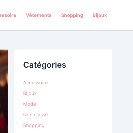
essoire
Vêtements
Shopping
Bijoux
Catégories
Accessoire
Bijoux
Mode
Non classé
Shopping