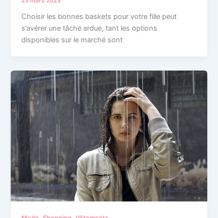
23 mars 2023
Choisir les bonnes baskets pour votre fille peut
s’avérer une tâche ardue, tant les options
disponibles sur le marché sont
,
,
Mode
Shopping
Vêtements