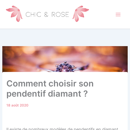
Aller
au
contenu
Comment choisir son
pendentif diamant ?
18 août 2020
Il existe de nombreux modèles de pendentifs en diamant.