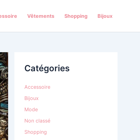
essoire
Vêtements
Shopping
Bijoux
Catégories
Accessoire
Bijoux
Mode
Non classé
Shopping